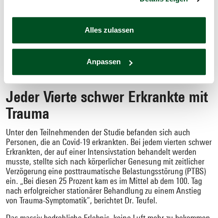
ist das Verdrängen aber besonders stark ausgeprägt, um einer
lähmenden Angst auszuweichen. Die andere
Bewältigungsstrategie – valide Informationen aufnehmen und
Alles zulassen
verarbeiten – wird negiert.“ Der Wissenschaftler empfiehlt,
Emotionen und Überzeugungen dieser Gruppe ernst zu
nehmen: „Nicht belehren“, rät Dr. Teufel, „sondern mit
evidenzbasierten Informationen die Auseinandersetzung
Anpassen
suchen.“
Jeder Vierte schwer Erkrankte mit
Trauma
Unter den Teilnehmenden der Studie befanden sich auch
Personen, die an Covid-19 erkrankten. Bei jedem vierten schwer
Erkrankten, der auf einer Intensivstation behandelt werden
musste, stellte sich nach körperlicher Genesung mit zeitlicher
Verzögerung eine posttraumatische Belastungsstörung (PTBS)
ein. „Bei diesen 25 Prozent kam es im Mittel ab dem 100. Tag
nach erfolgreicher stationärer Behandlung zu einem Anstieg
von Trauma-Symptomatik“, berichtet Dr. Teufel.
Das massiv bedrohliche Erlebnis, keine Luft mehr zu bekommen,