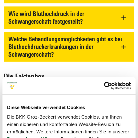
Wie wird Bluthochdruck in der
Schwangerschaft festgestellt?
Welche Behandlungsmöglichkeiten gibt es bei
Bluthochdruckerkrankungen in der
Schwangerschaft?
Die Faktenbox
In der Faktenbox werden zwei Behandlungsstrategien bei
Bluthochdruckerkrankungen in der Schwangerschaft, das
beobachtende Abwarten und die unmittelbare
Geburtseinleitung, hinsichtlich ihres Nutzens und Schadens für
Diese Webseite verwendet Cookies
die Mutter und ihr Neugeborenes miteinander verglichen.
Die BKK Groz-Beckert verwendet Cookies, um Ihnen
einen sicheren und komfortablen Website-Besuch zu
ermöglichen. Weitere Informationen finden Sie in unserer