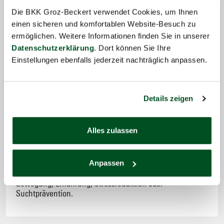
Die BKK Groz-Beckert verwendet Cookies, um Ihnen
einen sicheren und komfortablen Website-Besuch zu
Gesundheitsprogramm „bewusst gesund“
ermöglichen. Weitere Informationen finden Sie in unserer
Datenschutzerklärung
. Dort können Sie Ihre
Mit unserem Gesundheitsprogramm „bewusst gesund“
Einstellungen ebenfalls jederzeit nachträglich anpassen.
runden wir unser umfangreiches Leistungsangebot ab
und unterstützen Sie dabei, gesund durchs Leben zu
gehen. Profitieren Sie von sieben wertvollen Bausteinen
für noch mehr Gesundheit und Lebensqualität.
Details zeigen
Alles zulassen
Online-Kursdatenbank
Finden Sie in unserer Datenbank bequem und einfach
Anpassen
Ihren passenden Präventionskurs zu den Themen
Bewegung, Ernährung, Stressreduktion oder
Suchtprävention.