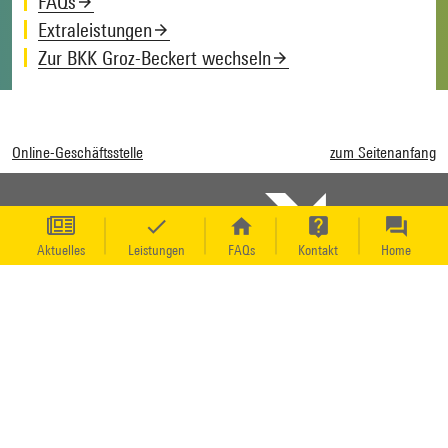
FAQs
Extraleistungen
Zur BKK Groz-Beckert wechseln
Online-Geschäftsstelle
zum Seitenanfang
Aktuelles
Leistungen
FAQs
Kontakt
Home
Impressum
Erklärung zur Barrierefreiheit
Datenschutz
Leichte Sprache
Datenschutzerklärung
Gebärdensprache (DGS)
Kontakt
Sitemap
Barrierefreiheit
© 2025 BKK Groz-Beckert
Barriere melden