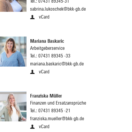
Tel.:
07431 89345-31
sabrina.lukoschek@bkk-gb.de
vCard
Mariana Baskaric
Arbeitgeberservice
Tel.:
07431 89345 -33
mariana.baskaric@bkk-gb.de
vCard
Franziska Müller
Finanzen und Ersatzansprüche
Tel.:
07431 89345 -21
franziska.mueller@bkk-gb.de
vCard