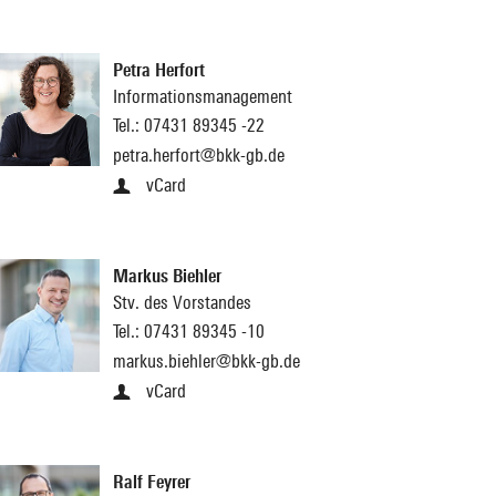
Petra Herfort
Informationsmanagement
Tel.:
07431 89345 -22
petra.herfort@bkk-gb.de
vCard
Markus Biehler
Stv. des Vorstandes
Tel.:
07431 89345 -10
markus.biehler@bkk-gb.de
vCard
Ralf Feyrer