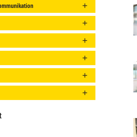
ommunikation
t