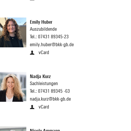
Emily Huber
Auszubildende
Tel.:
07431 89345-23
emily.huber@bkk-gb.de
vCard
Nadja Kurz
Sachleistungen
Tel.:
07431 89345 -63
nadja.kurz@bkk-gb.de
vCard
Nicole Ammann