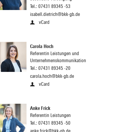
Tel.:
07431 89345 -53
isabell.dietrich@bkk-gb.de
vCard
Carola Hoch
Referentin Leistungen und
Unternehmenskommunikation
Tel.:
07431 89345 -20
carola.hoch@bkk-gb.de
vCard
Anke Frick
Referentin Leistungen
Tel.:
07431 89345 -50
anke.frick@bkk-gb.de