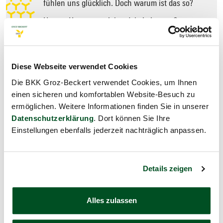
fühlen uns glücklich. Doch warum ist das so?
Unsere Hormone spielen dabei eine große
Rolle. Je mehr Sonne wir tanken, desto
weniger Melatonin wird in unserem Körper
gebildet. Melatonin ist das Schlafhormon –
kein Wunder also, dass uns die Sonne fit und
Diese Webseite verwendet Cookies
aktiv macht.
Die BKK Groz-Beckert verwendet Cookies, um Ihnen
einen sicheren und komfortablen Website-Besuch zu
ermöglichen. Weitere Informationen finden Sie in unserer
Sonnenschutz nicht vergessen
Datenschutzerklärung
. Dort können Sie Ihre
Einstellungen ebenfalls jederzeit nachträglich anpassen.
Während wir uns draußen aufhalten, sollten wir den
Sonnenschutz nicht vergessen. Ob Sonnenhut, Sonnencreme
oder spezielle UV-abweisende Textilien – es gibt einige
Möglichkeiten, um einen Sonnenbrand zu vermeiden.
Details zeigen
Sonnenbrand, was nun?
Alles zulassen
Hat es uns doch einmal erwischt, können wir dem