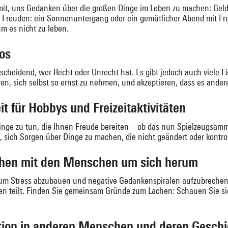
amit, uns Gedanken über die großen Dinge im Leben zu machen: Geld
n Freuden: ein Sonnenuntergang oder ein gemütlicher Abend mit F
m es nicht zu leben.
los
scheidend, wer Recht oder Unrecht hat. Es gibt jedoch auch viele Fäl
, sich selbst so ernst zu nehmen, und akzeptieren, dass es ande
t für Hobbys und Freizeitaktivitäten
Dinge zu tun, die Ihnen Freude bereiten – ob das nun Spielzeugsam
, sich Sorgen über Dinge zu machen, die nicht geändert oder kontro
achen mit den Menschen um sich herum
, um Stress abzubauen und negative Gedankenspiralen aufzubrechen
n teilt. Finden Sie gemeinsam Gründe zum Lachen: Schauen Sie si
ation in anderen Menschen und deren Gesch