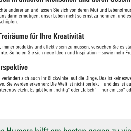
chte anderer an und lassen Sie sich von deren Mut und Lebensfreud
ns darin ermutigen, unser Leben nicht so ernst zu nehmen, und es 
 schöpfen.
Freiräume für Ihre Kreativität
mmer produktiv und effektiv sein zu müssen, versuchen Sie es stat
nte. So holen Sie sich neue Ideen und Inspiration – sowie mehr Fr
erspektive
verändert sich auch Ihr Blickwinkel auf die Dinge. Das ist keineswe
ve. Sie werden erkennen: Die Welt ist nicht perfekt – und das ist a
erentwickeln. Es gibt kein „richtig“ oder „falsch“ – nur ein „so“ od
s Humors hilft am besten gegen zu viel