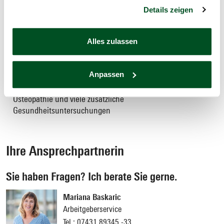
Zuschüsse für Deinen Aktivurlaub aus dem „AKON fit for
Details zeigen
well“-Programm – auch im Ausland
Zusatzversicherungen in Kooperation mit der Barmenia
Krankenversicherung a.G., die unser Leistungsangebot
Alles zulassen
sinnvoll ergänzen
Gesundheitsprogramm
bewusst gesund
mit 7 Bausteinen für
Anpassen
mehr Gesundheitsschutz und Lebensqualität, unter anderem
mit Kostenerstattung für professionelle Zahnreinigung,
Osteopathie und viele zusätzliche
Gesundheitsuntersuchungen
Ihre Ansprechpartnerin
Sie haben Fragen? Ich berate Sie gerne.
Mariana Baskaric
Arbeitgeberservice
Tel.:
07431 89345 -33