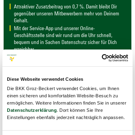
Attraktiver Zusatzbeitrag von 0,7 %. Damit bleibt Dir
gegenüber unseren Mitbewerbern mehr von Deinem
Gehalt.
Mit der Service-App und unserer Online-
Geschäftsstelle sind wir rund um die Uhr schnell,
bequem und in Sachen Datenschutz sicher für Dich
erreichbar.
Wir bieten persönliche Ansprechpartner vor Ort mit
kundenorientierten Öffnungszeiten.
Diese Webseite verwendet Cookies
Die BKK Groz-Beckert verwendet Cookies, um Ihnen
Viele Zusatzangebote wie zum Beispiel
einen sicheren und komfortablen Website-Besuch zu
ermöglichen. Weitere Informationen finden Sie in unserer
Haut-Screening auch vor dem 35. Lebensjahr
Datenschutzerklärung
. Dort können Sie Ihre
Kostenübernahme für Schutzimpfungen bei privaten
Einstellungen ebenfalls jederzeit nachträglich anpassen.
Auslandsreisen
BKK Hausarzt- und Facharztprogramme