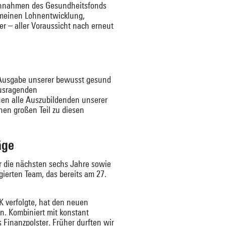
 Einnahmen des Gesundheitsfonds
gemeinen Lohnentwicklung,
r – aller Voraussicht nach erneut
r Ausgabe unserer bewusst gesund
ausragenden
nen alle Auszubildenden unserer
nen großen Teil zu diesen
äge
r die nächsten sechs Jahre sowie
ierten Team, das bereits am 27.
K verfolgte, hat den neuen
n. Kombiniert mit konstant
 Finanzpolster. Früher durften wir