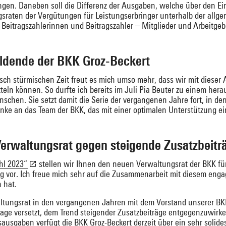
bringen. Daneben soll die Differenz der Ausgaben, welche über den
gsraten der Vergütungen für Leistungserbringer unterhalb der all
Beitragszahlerinnen und Beitragszahler – Mitglieder und Arbeitgebe
ildende der BKK Groz-Beckert
tisch stürmischen Zeit freut es mich umso mehr, dass wir mit diese
tteln können. So durfte ich bereits im Juli Pia Beuter zu einem her
chen. Sie setzt damit die Serie der vergangenen Jahre fort, in de
nke an das Team der BKK, das mit einer optimalen Unterstützung ei
rwaltungsrat gegen steigende Zusatzbeitr
ahl 2023“
stellen wir Ihnen den neuen Verwaltungsrat der BKK fü
g vor. Ich freue mich sehr auf die Zusammenarbeit mit diesem engag
 hat.
waltungsrat in den vergangenen Jahren mit dem Vorstand unserer BK
Lage versetzt, dem Trend steigender Zusatzbeiträge entgegenzuwirke
ausgaben verfügt die BKK Groz-Beckert derzeit über ein sehr solides