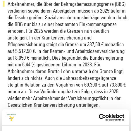
Arbeitnehmer, die über der Beitragsbemessungsgrenze (BBG)
verdienen sowie deren Arbeitgeber, müssen ab 2025 tiefer in
die Tasche greifen. Sozialversicherungsbeiträge werden durch
die BBG nur bis zu einer bestimmten Einkommensgrenze
erhoben. Für 2025 werden die Grenzen nun deutlich
ansteigen. In der Krankenversicherung und
Pflegeversicherung steigt die Grenze um 337,50 € monatlich
auf 5.512,50 €. In der Renten- und Arbeitslosenversicherung
auf 8.050 € monatlich. Dies begründet die Bundesregierung
mit um 6,44 % gestiegenen Löhnen in 2023. Für
Arbeitnehmer deren Brutto-Lohn unterhalb der Grenze liegt,
ändert sich nichts. Auch die Jahresarbeitsentgeltgrenze
steigt in Relation zu den Vorjahren von 69.300 € auf 73.800 €
enorm an. Diese Veränderung hat zur Folge, dass in 2025
wieder mehr Arbeitnehmer der Versicherungspflicht in der
Gesetzlichen Krankenversicherung unterliegen.
Doch damit nicht genug. Die Voraussage des Schätzerkreises
der GKV sorgte Ende Oktober für Aufmerksamkeit. Das
Gremium, bestehend aus Experten des Bundesministeriums